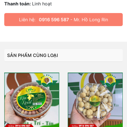
Thanh toán:
Linh hoạt
Liên hệ:
0916 596 587
- Mr. Hồ Long Rin
SẢN PHẨM CÙNG LOẠI