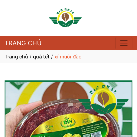
TRANG CHỦ
Trang chủ
/
quà tết
/
xí muội đào